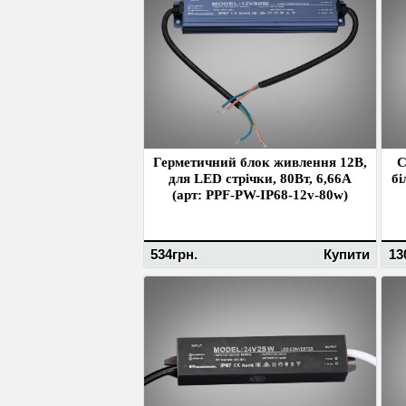
Герметичний блок живлення 12В,
С
для LED стрічки, 80Вт, 6,66А
бі
(арт: PPF-PW-IP68-12v-80w)
534грн.
Купити
13