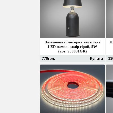
Незвичайна сенсорна настільна
Л
LED лампа, колір сірий, 5W
(арт: 930031GR)
770грн.
Купити
13