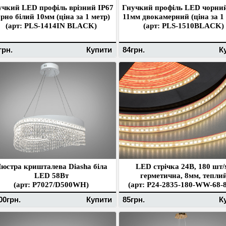
учкий LED профіль врізний IP67
Гнучкий профіль LED чорний
рно білий 10мм (ціна за 1 метр)
11мм двокамерний (ціна за 1
(арт: PLS-1414IN BLACK)
(арт: PLS-1510BLACK)
грн.
Купити
84грн.
К
юстра кришталева Diasha біла
LED стрічка 24В, 180 шт/
LED 58Вт
герметична, 8мм, тепли
(арт: P7027/D500WH)
(арт: P24-2835-180-WW-68-8
00грн.
Купити
85грн.
К