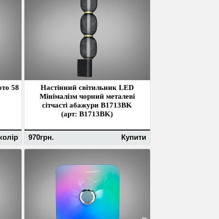
ото 58
Настінний світильник LED
Мінімалізм чорний металеві
сітчасті абажури B1713BK
(арт: B1713BK)
колір
970грн.
Купити