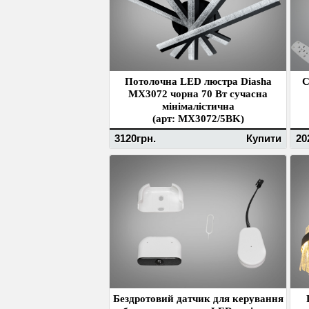
Потолочна LED люстра Diasha
С
MX3072 чорна 70 Вт сучасна
мінімалістична
(арт: MX3072/5BK)
3120грн.
Купити
20
Бездротовий датчик для керування