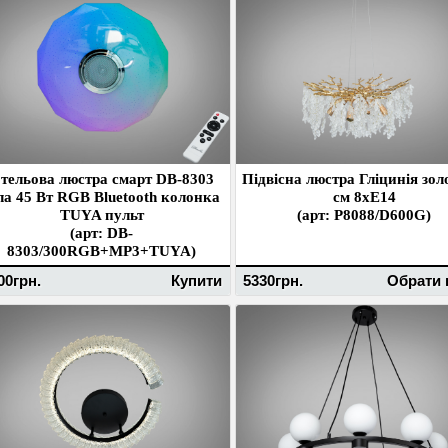
тельова люстра смарт DB-8303
Підвісна люстра Гліцинія зол
ла 45 Вт RGB Bluetooth колонка
см 8xE14
TUYA пульт
(арт: P8088/D600G)
(арт: DB-
8303/300RGB+MP3+TUYA)
00грн.
Купити
5330грн.
Обрати 