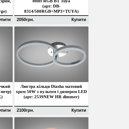
сірий,
80Вт RGB BT Tuya
(арт: DB-
rge)
8314/500RGB+MP3+TUYA)
упити
2050грн.
Купити
учкий
Люстра кільця Diasha матовий
 метр)
хром 50W з пультом і димером LED
K)
(арт: 2539NEW HR dimmer)
упити
2100грн.
Купити