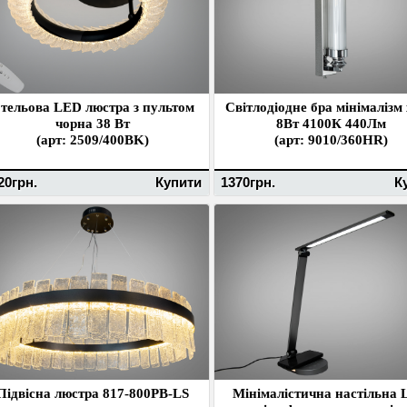
тельова LED люстра з пультом
Світлодіодне бра мінімалізм
чорна 38 Вт
8Вт 4100К 440Лм
(арт: 2509/400BK)
(арт: 9010/360HR)
20грн.
Купити
1370грн.
К
Підвісна люстра 817-800PB-LS
Мінімалістична настільна