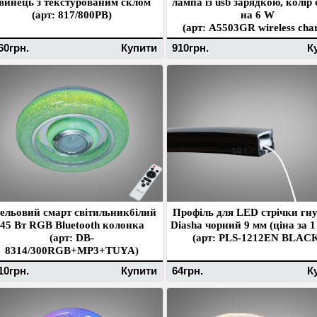
винець з текстурованим склом
лампа із usb зарядкою, колір 
(арт: 817/800PB)
на 6 W
(арт: A5503GR wireless cha
60грн.
Купити
910грн.
К
ельовий смарт світильникбілий
Профіль для LED стрічки гн
45 Вт RGB Bluetooth колонка
Diasha чорний 9 мм (ціна за 1
(арт: DB-
(арт: PLS-1212EN BLAC
8314/300RGB+MP3+TUYA)
10грн.
Купити
64грн.
К