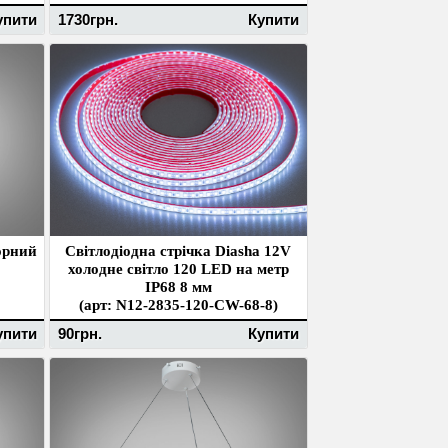
упити
1730грн.
Купити
орний
Світлодіодна стрічка Diasha 12V
холодне світло 120 LED на метр
IP68 8 мм
(арт: N12-2835-120-CW-68-8)
упити
90грн.
Купити