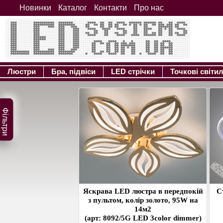
Новинки
Каталог
Контакти
Про нас
Люстри
Бра, підвіси
LED стрічки
Точкові світи
Фільтри
Яскрава LED люстра в передпокій
С
з пультом, колір золото, 95W на
14м2
(арт: 8092/5G LED 3color dimmer)