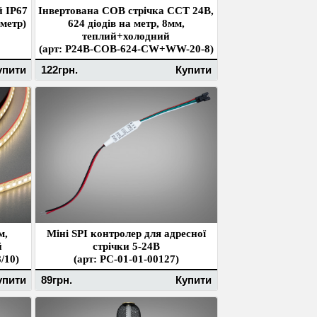
 IP67
Інвертована COB стрічка CCT 24В,
 метр)
624 діодів на метр, 8мм,
теплий+холодний
(арт: P24B-COB-624-CW+WW-20-8)
упити
122грн.
Купити
м,
Міні SPI контролер для адресної
й
стрічки 5-24В
/10)
(арт: PC-01-01-00127)
упити
89грн.
Купити