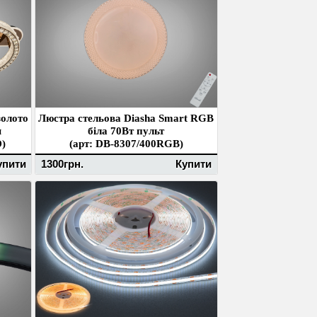
золото
Люстра стельова Diasha Smart RGB
м
біла 70Вт пульт
)
(арт: DB-8307/400RGB)
упити
1300грн.
Купити