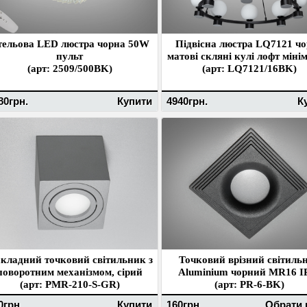
тельова LED люстра чорна 50W
Підвісна люстра LQ7121 ч
пульт
матові скляні кулі лофт міні
(арт: 2509/500BK)
(арт: LQ7121/16BK)
80грн.
Купити
4940грн.
К
кладний точковий світильник з
Точковий врізний світиль
поворотним механізмом, сірий
Aluminium чорний MR16 I
(арт: PMR-210-S-GR)
(арт: PR-6-BK)
0грн.
Купити
160грн.
Обрати 