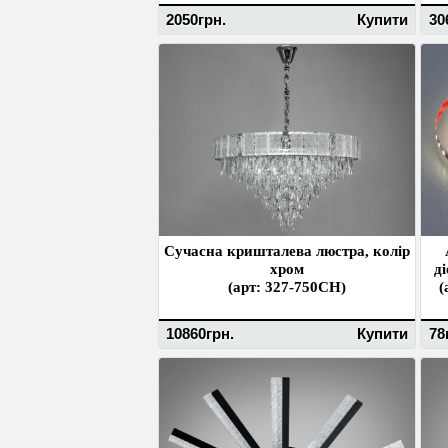
2050грн.
Купити
30
Сучасна кришталева люстра, колір
хром
д
(арт: 327-750CH)
(
10860грн.
Купити
78