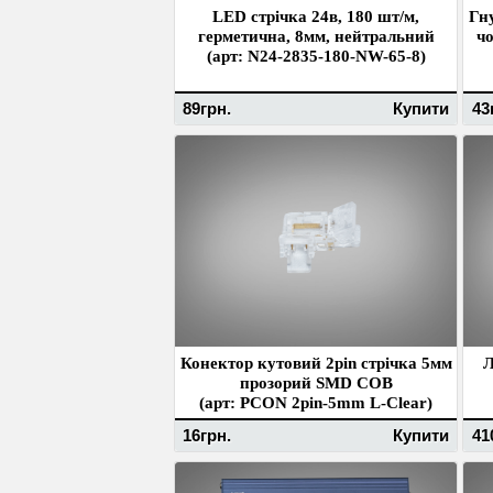
LED стрічка 24в, 180 шт/м,
Гн
герметична, 8мм, нейтральний
чо
(арт: N24-2835-180-NW-65-8)
89грн.
Купити
43
Конектор кутовий 2pin стрічка 5мм
Л
прозорий SMD COB
(арт: PCON 2pin-5mm L-Clear)
16грн.
Купити
41