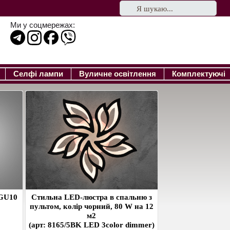
Ми у соцмережах:
Селфі лампи
Вуличне освітлення
Комплектуючі
 GU10
Стильна LED-люстра в спальню з
пультом, колір чорний, 80 W на 12
м2
(арт: 8165/5BK LED 3color dimmer)