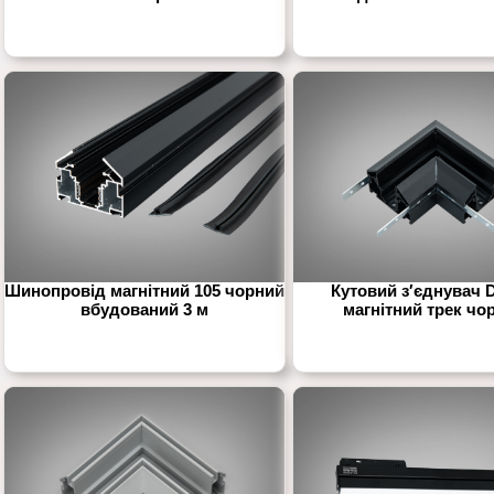
Шинопровід магнітний 105 чорний
Кутовий з′єднувач 
вбудований 3 м
магнітний трек чо