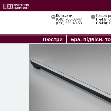
Контакти:
Графік р
(048) 708-03-47
Пн-Пт
: 
(098) 569-40-53
Сб-Нд
: 
Люстри
Бра, підвіси, т