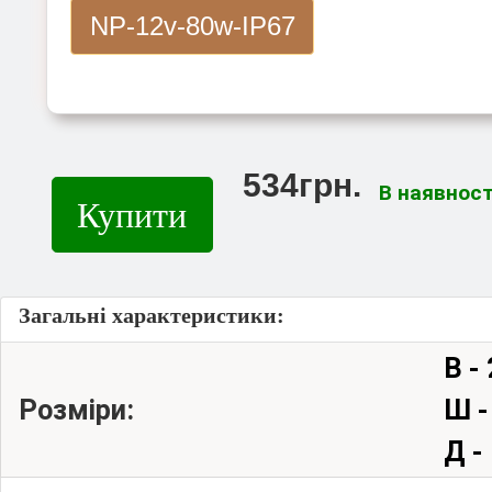
NP-12v-80w-IP67
534грн.
В наявност
Купити
Загальні характеристики:
В -
Розміри:
Ш -
Д -