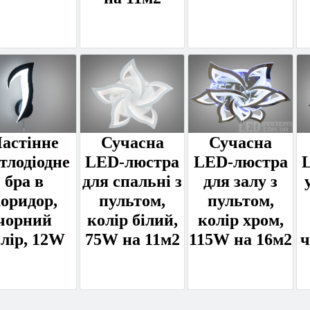
астінне
Сучасна
Сучасна
ітлодіодне
LED-люстра
LED-люстра
бра в
для спальні з
для залу з
оридор,
пультом,
пультом,
чорний
колір білий,
колір хром,
лір, 12W
75W на 11м2
115W на 16м2
ч