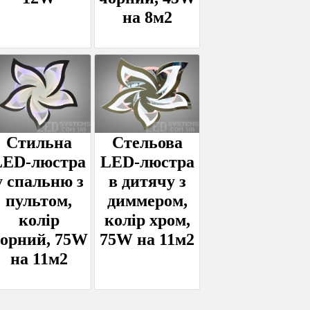
на 8м2
Стильна
Стельова
LED-люстра
LED-люстра
у спальню з
в дитячу з
пультом,
диммером,
колір
колір хром,
орний, 75W
75W на 11м2
на 11м2