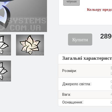
чёрная
Кольору предс
289
Купити
Загальні характерис
Розміри:
Джерело світла:
Вага:
Оснащення: