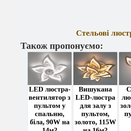
Стельові люст
Також пропонуємо:
LED люстра-
Вишукана
С
вентилятор з
LED-люстра
лю
пультом у
для залу з
зол
спальню,
пультом,
п
біла, 90W на
золото, 115W
14м2
на 16м2