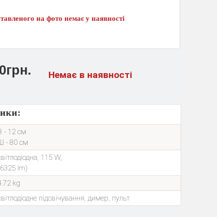
тавленого на фото немає у наявності
0грн.
Немає в наявності
тики:
В - 12 см
Ш - 80 см
світлодіодна, 115 W,
(6325 lm)
4.72 kg
світлодіодне підсвічування, димер, пульт