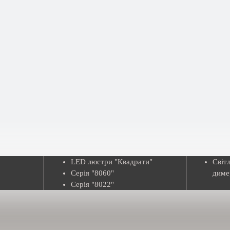
LED люстри "Квадрати"
Сві
Серія "8060"
дим
Серія "8022"