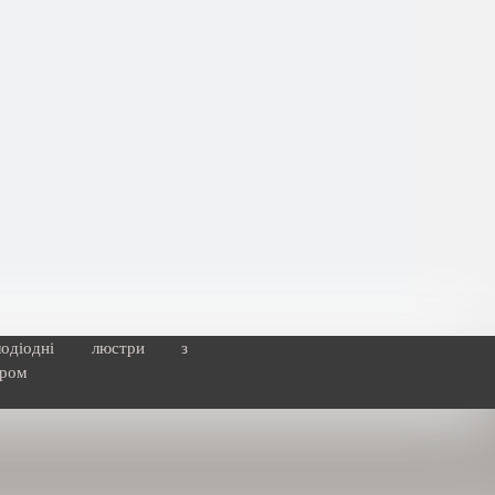
тлодіодні люстри з
ером