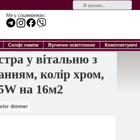
Ми у соцмережах:
Селфі лампи
Вуличне освітлення
Комплектуючі
тра у вітальню з
анням, колір хром,
5W на 16м2
olor dimmer