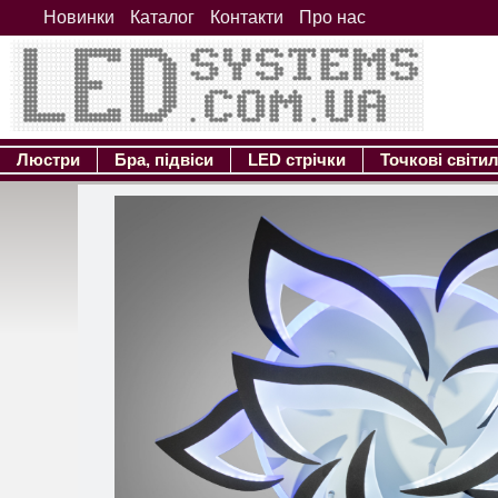
Новинки
Каталог
Контакти
Про нас
Люстри
Бра, підвіси
LED стрічки
Точкові світи