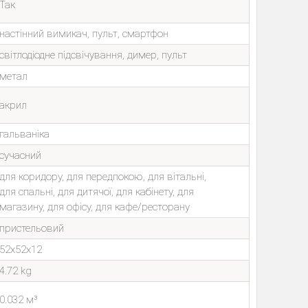
Так
настінний вимикач, пульт, смартфон
світлодіодне підсвічування, димер, пульт
метал
акрил
гальваніка
сучасний
для коридору, для передпокою, для вітальні,
для спальні, для дитячої, для кабінету, для
магазину, для офісу, для кафе/ресторану
пристельовий
52x52x12
4.72 kg
0.032 м³