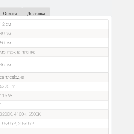
Оплата
Доставка
12 см
80 см
50 см
монтажна планка
36 см
світлодіодна
6325 lm
115 W
1
3200K, 4100K, 6500K
10-20m², 20-30m²