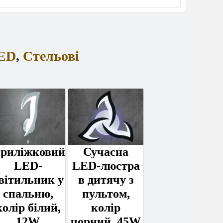
ED
,
Стельові
риліжковий
Сучасна
LED-
LED-люстра
вітильник у
в дитячу з
спальню,
пультом,
колір білий,
колір
12W
чорний, 45W