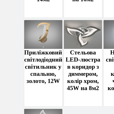
Приліжковий
Стельова
Н
світлодіодний
LED-люстра
св
світильник у
в коридор з
спальню,
диммером,
к
золото, 12W
колір хром,
45W на 8м2
ко