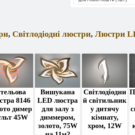
ри
,
Світлодіодні люстри
,
Люстри L
тельова
Вишукана
Світлодіодни
П
стра 8146
LED люстра
й світильник
ото димер
для залу з
у дитячу
с
ульт 45W
диммером,
кімнату,
золото, 75W
хром, 12W
на 11м2