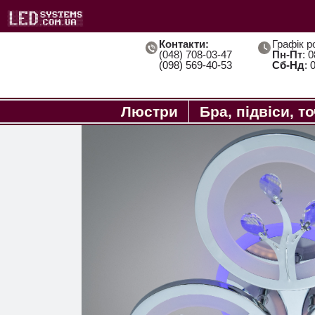
Контакти:
Графік р
(048) 708-03-47
Пн-Пт
: 
(098) 569-40-53
Сб-Нд
: 
Люстри
Бра, підвіси, т