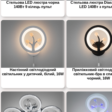
Стельова LED люстра чорна
Стельова люстра Dias
140Вт 9 кілець пульт
LED 140Вт з пуль
Настінний світлодіодний
Приліжковий світлод
світильник у дитячий, білий, 16W
світильник-бра в сп
чорний, 16W