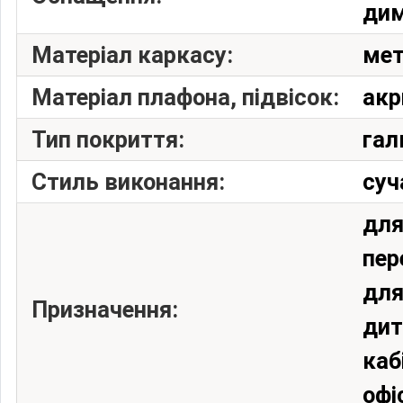
дим
Матеріал каркасу:
ме
Матеріал плафона, підвісок:
акр
Тип покриття:
гал
Стиль виконання:
суч
для
пер
для
Призначення:
дит
каб
офі