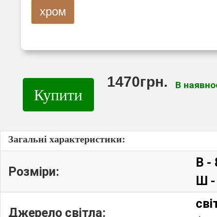
хром
1470грн.
В наявно
Купити
Загальні характеристики:
В -
Розміри:
Ш -
сві
Джерело світла: